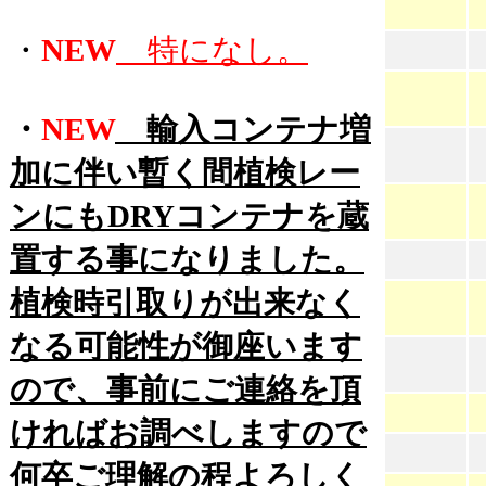
・
NEW
特になし。
・
NEW
輸入コンテナ増
加に伴い暫く間植検レー
ンにもDRYコンテナを蔵
置する事になりました。
植検時引取りが出来なく
なる可能性が御座います
ので、事前にご連絡を頂
ければお調べしますので
何卒ご理解の程よろしく