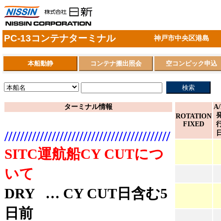
PC-13コンテナターミナル
神戸市中央区港島
検索
ターミナル情報
A
A
A
A
ROTATION
ROTATION
ROTATION
ROTATION
FIXED
FIXED
FIXED
FIXED
//////////////////////////////////////////
SITC運航船CY CUTにつ
いて
DRY … CY CUT日含む5
日前